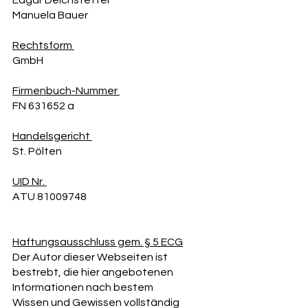
Edgar Deichstetter
Manuela Bauer
Rechtsform
GmbH
Firmenbuch-Nummer
FN 631652 a
Handelsgericht
St. Pölten
UID Nr.
ATU 81009748
Haftungsausschluss gem. § 5 ECG
Der Autor dieser Webseiten ist
bestrebt, die hier angebotenen
Informationen nach bestem
Wissen und Gewissen vollständig